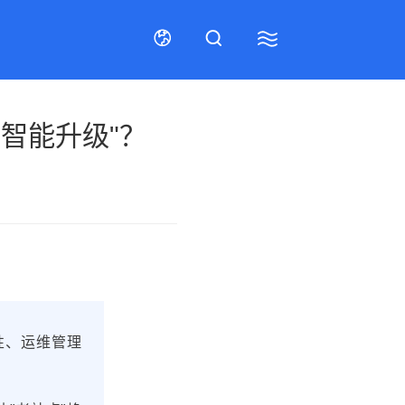
智能升级"？
联系我们
招贤纳士
在线留言
招贤纳士
售后服务
联系我们
性、运维管理