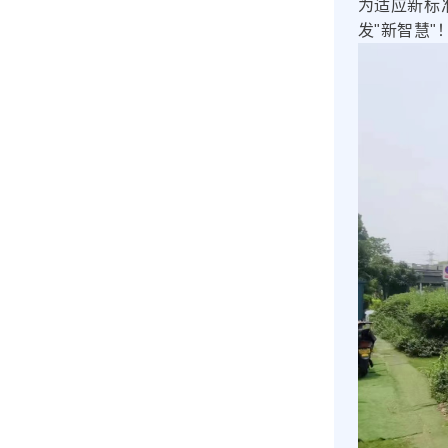
为适应新标
发"新智慧"