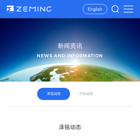
English
新闻资讯
NEWS AND INFORMATION
关于泽铭
产品中心
行业应用
新闻资讯
公司介绍
水质分析仪器
应急监测
泽铭动态
发展历史
环境监测数据服务
地表水监测
行业动态
业务领域
生态环境自动监测系统
污染源监测
泽铭动态
行业动态
企业资质
水质在线监测系统
自来水监测
业务分布
水质监测系统
海洋监测
全托管运维服务
行业优势
气象监测
泽铭动态
空气监测
数据服务