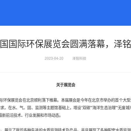
国国际环保展览会圆满落幕，泽
行业应用
新闻资讯
2023-04-20
泽铭科技
应急监测
泽铭动态
地表水监测
行业动态
关于展览会
系统
污染源监测
自来水监测
国际环保展览会在北京顺利落下帷幕。本届展会是今年在北京市举办的首个大
海洋监测
求，在水、气、固、监测等主题馆基础上，增设“双碳”“海洋生态治理”“无废城
气象监测
讨最新前沿技术、行业发展和市场动态。
空气监测
会，展示了我司多种先进的水质监测技术及产品，并且展现了多种配套水质监测