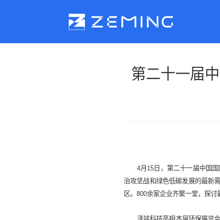
第二十一届中
关于泽铭
产品中心
公司介绍
水质分析仪器
发展历史
环境监测数据服务
业务领域
生态环境自动监测
企业资质
水质在线监测系统
4月15日，第二十一届中国
业务分布
水质监测系统
治攻坚战和绿色低碳发展的最新需
全托管运维服务
行业优势
区。800余家企业齐聚一堂，探
泽铭科技亮相本届环保展览