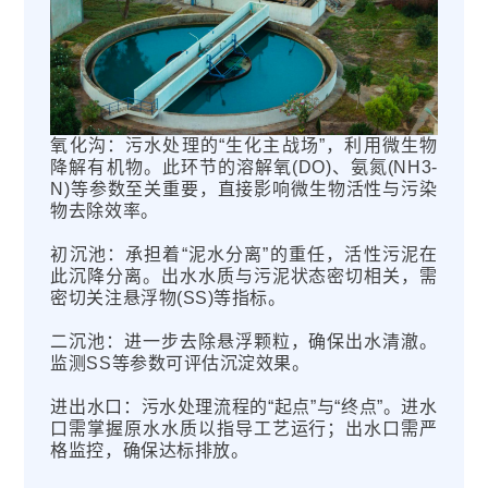
氧化沟：污水处理的“生化主战场”，利用微生物
降解有机物。此环节的溶解氧(DO)、氨氮(NH3-
N)等参数至关重要，直接影响微生物活性与污染
物去除效率。
初沉池：承担着“泥水分离”的重任，活性污泥在
此沉降分离。出水水质与污泥状态密切相关，需
密切关注悬浮物(SS)等指标。
二沉池：进一步去除悬浮颗粒，确保出水清澈。
监测SS等参数可评估沉淀效果。
进出水口：污水处理流程的“起点”与“终点”。进水
口需掌握原水水质以指导工艺运行；出水口需严
格监控，确保达标排放。