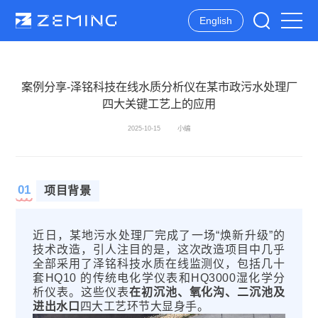
English
案例分享-泽铭科技在线水质分析仪在某市政污水处理厂
四大关键工艺上的应用
2025-10-15
小编
关于泽铭
产品中心
行业应用
新闻资讯
公司介绍
水质分析仪器
应急监测
泽铭动态
01
项目背景
发展历史
环境监测数据服务
地表水监测
行业动态
业务领域
生态环境自动监测系统
污染源监测
企业资质
水质在线监测系统
自来水监测
近日，某地污水处理厂完成了一场“焕新升级”的
技术改造，引人注目的是，这次改造项目中
几乎
业务分布
水质监测系统
海洋监测
全部采用了泽铭科技水质在线监测仪，包括几十
全托管运维服务
行业优势
气象监测
套HQ10 的传统电化学仪表和HQ3000湿化学分
析仪表
。这些仪表
在初沉池、氧化沟、二沉池及
空气监测
进出水口
四大工艺环节大显身手。
数据服务