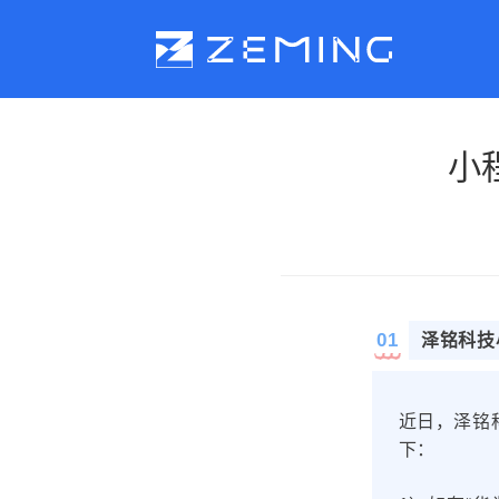
小
关于泽铭
产品中心
公司介绍
水质分析仪器
发展历史
环境监测数据服务
业务领域
生态环境自动监测
01
泽铭科技
企业资质
水质在线监测系统
业务分布
水质监测系统
近日，泽铭
全托管运维服务
行业优势
下：