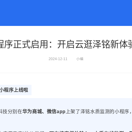
程序正式启用：开启云逛泽铭新体
行业应用
新闻资讯
2024-12-11
小编
应急监测
泽铭动态
地表水监测
行业动态
系统
污染源监测
小程序上线啦
自来水监测
海洋监测
科技分别在
华为商城、微信app
上架了泽铭水质监测的小程序
气象监测
空气监测